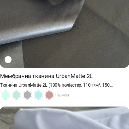
i
Мембранна тканина UrbanMatte 2L
Тканина UrbanMatte 2L (100% поліестер, 110 г/м², 150…
+42 More