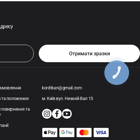
адресу
амовлення
kordtkan@gmail.com
 та положення
м. Київ вул. Нижній Вал 15
 повернення та
у
панії