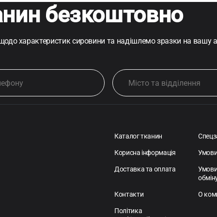
анин безкоштовно
 щодо характеристик сировини та надішлемо зразки на вашу 
Каталог тканин
Спецз
Корисна інформація
Умови
Доставка та оплата
Умови
обмін
Контакти
О ком
Політика