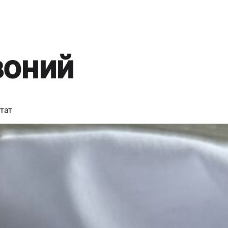
воний
тат