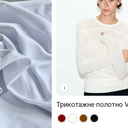
i
Трикотажне полотно V