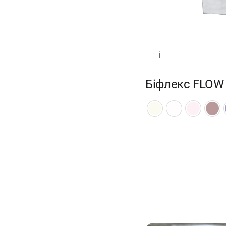
i
Біфлекс FLOW