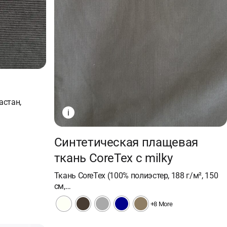
астан,
i
Синтетическая плащевая
ткань CoreTex с milky
Ткань CoreTex (100% полиэстер, 188 г/м², 150
см,…
+8 More