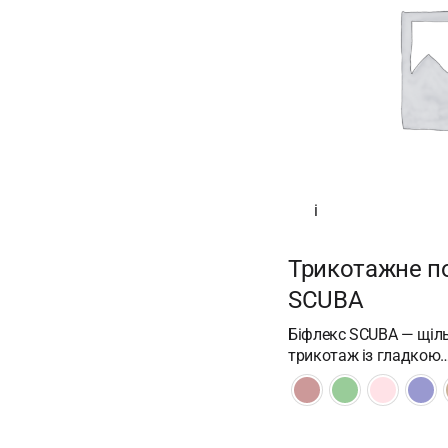
i
Трикотажне п
SCUBA
Біфлекс SCUBA — щіл
трикотаж із гладкою