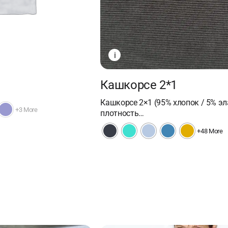
i
Кашкорсе 2*1
Кашкорсе 2×1 (95% хлопок / 5% эл
+3 More
плотность…
+48 More