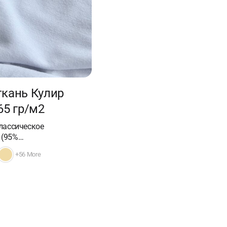
ткань Кулир
65 гр/м2
классическое
 (95%…
+56 More