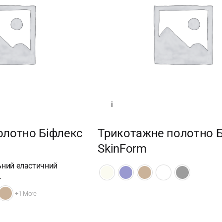
i
олотно Біфлекс
Трикотажне полотно 
SkinForm
ьний еластичний
…
+1 More