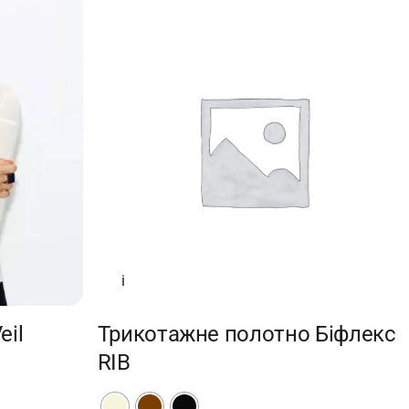
i
eil
Трикотажне полотно Біфлекс
RIB