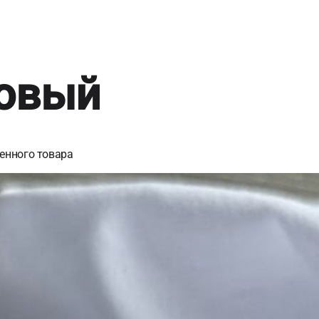
зовый
енного товара