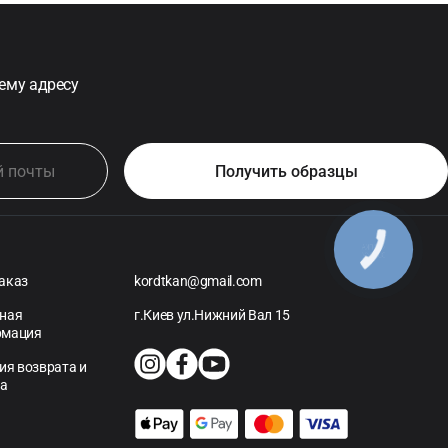
ему адресу
аказ
kordtkan@gmail.com
ная
г.Киев ул.Нижний Вал 15
рмация
ия возврата и
на