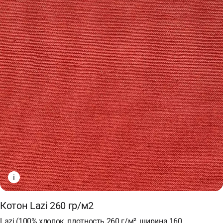
i
Котон Lazi 260 гр/м2
Lazi (100% хлопок, плотность 260 г/м², ширина 160…