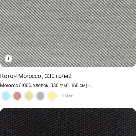
i
Котон Morocco , 330 гр/м2
Morocco (100% хлопок, 330 г/м², 160 см) -…
+18 More