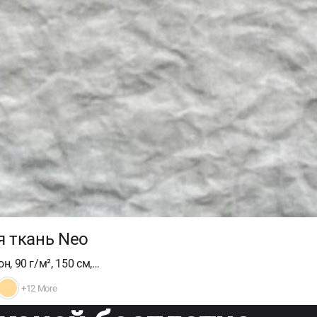
я ткань Neo
н, 90 г/м², 150 см,…
+12 More