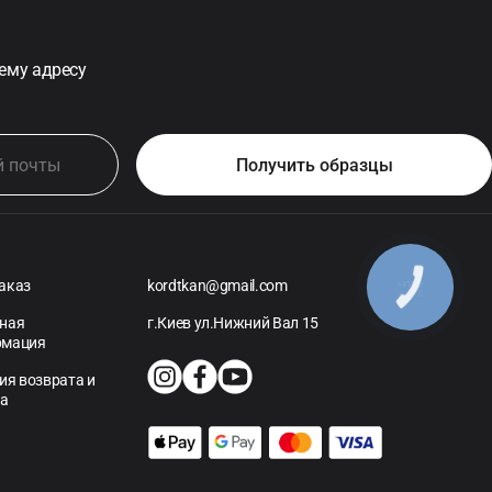
ему адресу
аказ
kordtkan@gmail.com
ная
г.Киев ул.Нижний Вал 15
рмация
ия возврата и
на