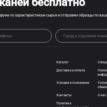
каней бесплатно
руем по характеристикам сырья и отправим образцы по ваш
Каталог
Спецз
Доставка и оплата
Полез
инфо
Условия и положения
Услов
обме
Контакты
О нас
Политика