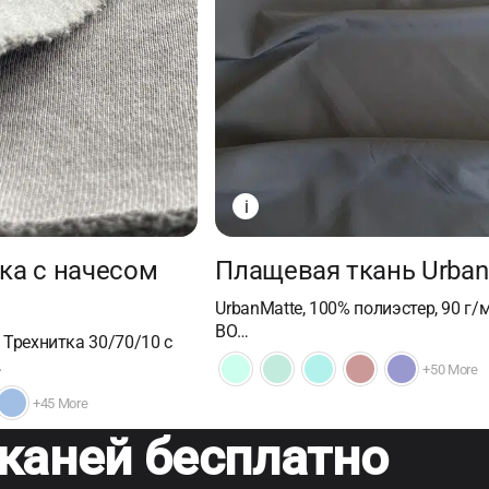
i
ка с начесом
Плащевая ткань Urban
UrbanMatte, 100% полиэстер, 90 г/м
ВО…
Трехнитка 30/70/10 с
…
+50 More
+45 More
каней бесплатно