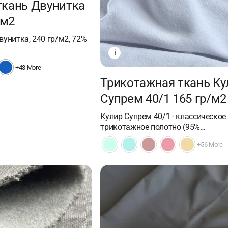
ткань Двунитка
/м2
унитка, 240 гр/м2, 72%
i
+43 More
Трикотажная ткань Ку
Супрем 40/1 165 гр/м2
Кулир Супрем 40/1 - классическое
трикотажное полотно (95%…
+56 More