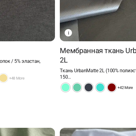
i
Мембранная ткань Ur
2L
опок / 5% эластан,
Ткань UrbanMatte 2L (100% полиэст
150…
+48 More
+42 More