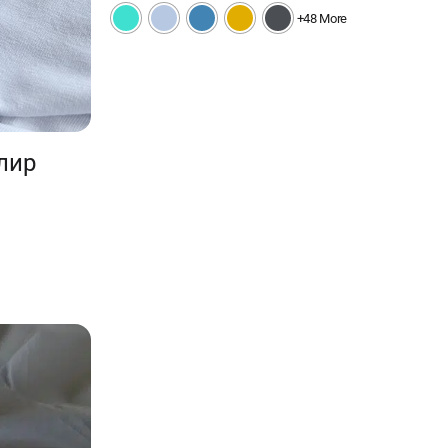
+48 More
лир