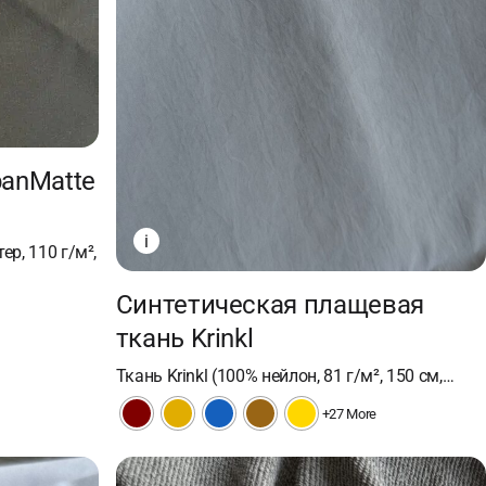
banMatte
i
ер, 110 г/м²,
Синтетическая плащевая
ткань Krinkl
Ткань Krinkl (100% нейлон, 81 г/м², 150 см,…
+27 More