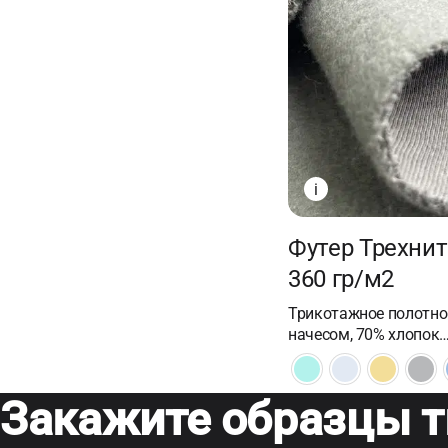
i
Футер Трехнит
360 гр/м2
Трикотажное полотно 
начесом, 70% хлопок
Закажите образцы т