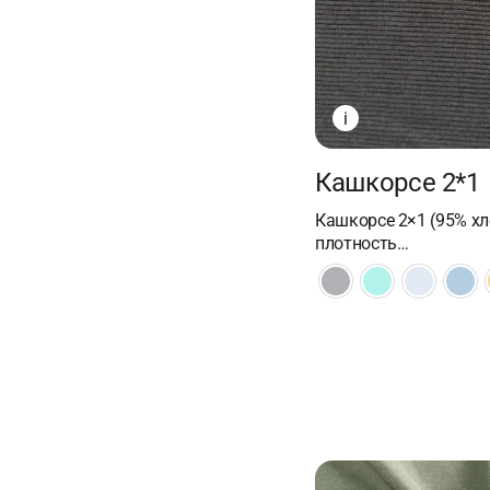
i
Кашкорсе 2*1
Кашкорсе 2×1 (95% хл
плотность…