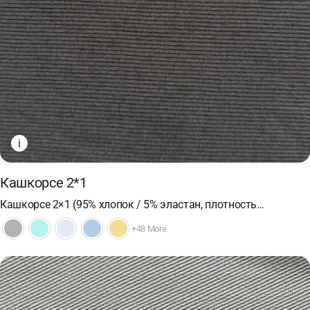
i
Кашкорсе 2*1
Кашкорсе 2×1 (95% хлопок / 5% эластан, плотность…
+48 More