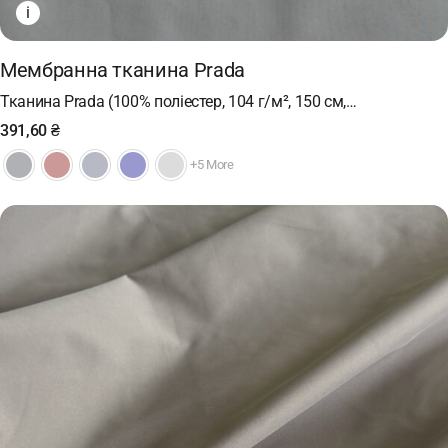
i
Мембранна тканина Prada
Тканина Prada (100% поліестер, 104 г/м², 150 см,…
391,60
₴
+5 More