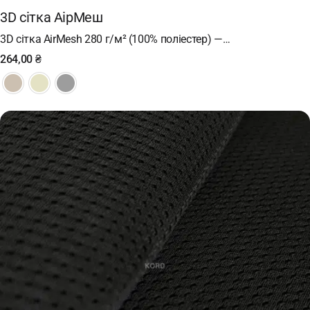
3D сітка АірМеш
3D сітка AirMesh 280 г/м² (100% поліестер) —…
264,00
₴