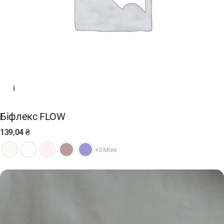
i
Біфлекс FLOW
139,04
₴
+3 More