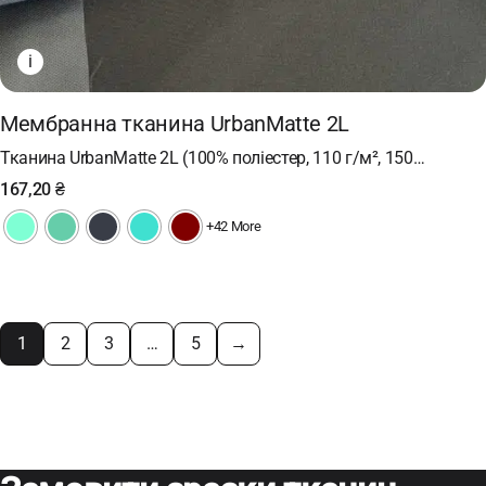
i
Мембранна тканина UrbanMatte 2L
Тканина UrbanMatte 2L (100% поліестер, 110 г/м², 150…
167,20
₴
+42 More
1
2
3
…
5
→