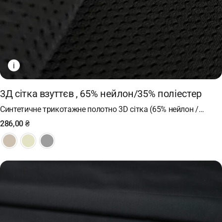
i
3Д сітка взуттєв , 65% нейлон/35% поліестер
Синтетичне трикотажне полотно 3D сітка (65% нейлон /…
286,00
₴