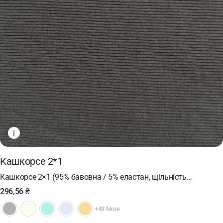
i
Кашкорсе 2*1
Кашкорсе 2×1 (95% бавовна / 5% еластан, щільність…
296,56
₴
+48 More