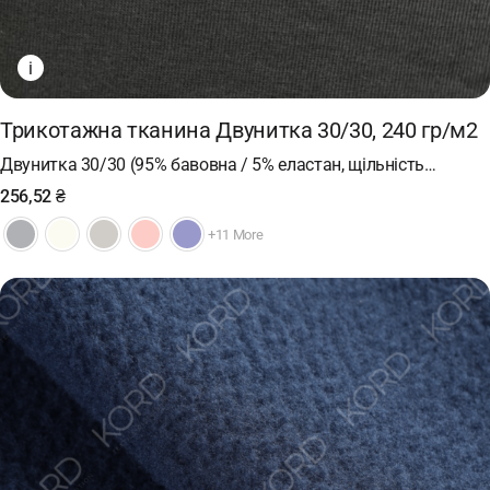
i
Трикотажна тканина Двунитка 30/30, 240 гр/м2
Двунитка 30/30 (95% бавовна / 5% еластан, щільність…
256,52
₴
+11 More