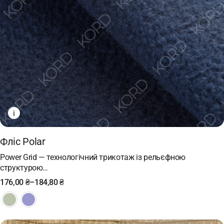
i
Фліс Polar
Power Grid — технологічний трикотаж із рельєфною
структурою…
176,00
₴
–
184,80
₴
Price
range:
176,00 ₴
through