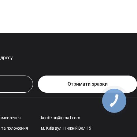
адресу
амовлення
kordtkan@gmail.com
 та положення
м. Київ вул. Нижній Вал 15