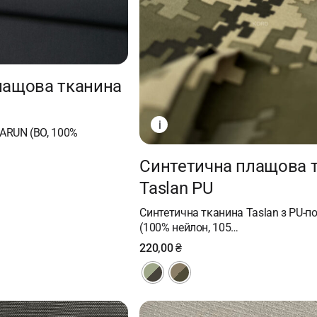
лащова тканина
i
ARUN (ВO, 100%
Cинтетична плащова 
Taslan PU
Синтетична тканина Taslan з PU-п
(100% нейлон, 105…
220,00
₴