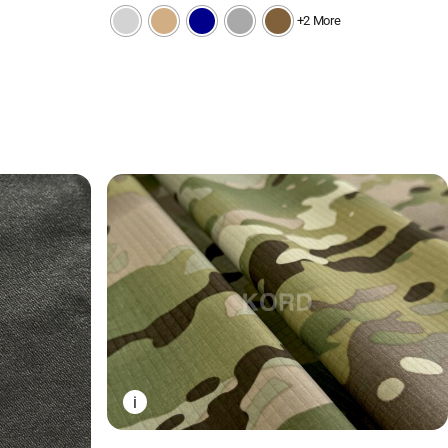
+2 More
i