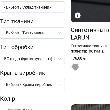
- Виберіть Склад тканини -
i
Тип тканини
Cинтетична п
- Виберіть Тип тканини -
LARUN
Синтетична тканина L
Тип обробки
поліестер, 86 г/м²)…
176,00
₴
ВО (водовідштовхувальна)
37
Країна виробник
- Виберіть Країна виробник -
Колір