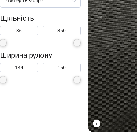
- Виберіть Колір -
Щільність
Ширина рулону
i