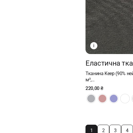
i
Еластична тк
Тканина Keep (90% ней
м²,…
220,00
₴
1
2
3
4