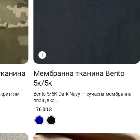
i
тканина
Mембранна тканина Bento
5к/5к
окриттям
Bento 5/5K Dark Navy — сучасна мембранна
плащівка…
176,00
₴