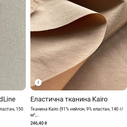
i
dLine
Еластична тканина Kairo
еластан, 150
Тканина Kairo (91% нейлон, 9% еластан, 140 г/
м²,…
246,40
₴