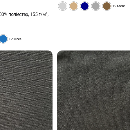
+2 More
0% поліестер, 155 г/м²,
+2 More