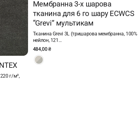
Мембранна 3-х шарова
тканина для 6 го шару ECWCS
“Grevi” мультикам
Тканина Grevi 3L (тришарова мембранна, 100%
нейлон, 121…
484,00
₴
ANTEX
220 г/м²,