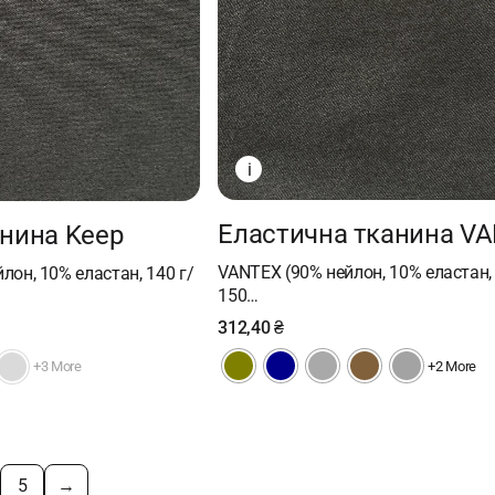
i
Еластична тканина V
анина Keep
VANTEX (90% нейлон, 10% еластан, 
лон, 10% еластан, 140 г/
150…
312,40
₴
+2 More
+3 More
5
→