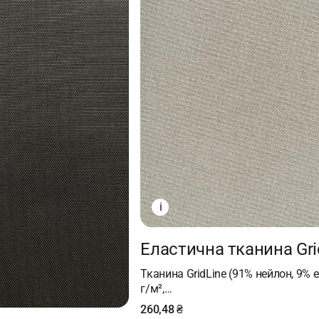
i
Еластична тканина Gri
Тканина GridLine (91% нейлон, 9% 
г/м²,…
260,48
₴