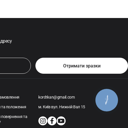
адресу
амовлення
kordtkan@gmail.com
КНОПКА
ЗВ'ЯЗКУ
 та положення
м. Київ вул. Нижній Вал 15
 повернення та
у