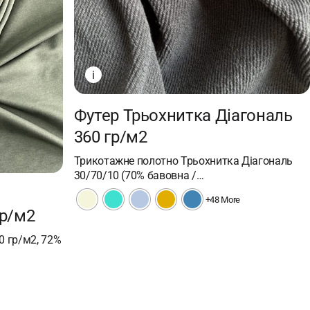
i
Футер Трьохнитка Діагональ
360 гр/м2
Трикотажне полотно Трьохнитка Діагональ
30/70/10 (70% бавовна /…
+48 More
гр/м2
0 гр/м2, 72%