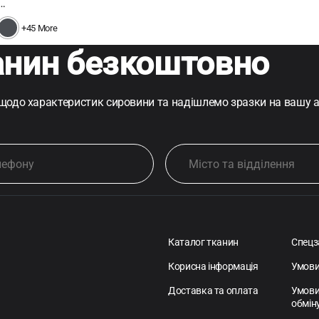
…
+45 More
анин безкоштовно
 щодо характеристик сировини та надішлемо зразки на вашу 
Каталог тканин
Спецз
Корисна інформація
Умови
Доставка та оплата
Умови
обмін