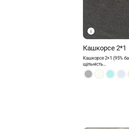
i
Кашкорсе 2*1
Кашкорсе 2×1 (95% ба
щільність…