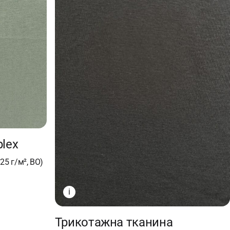
lex
25 г/м², ВО)
i
Трикотажна тканина