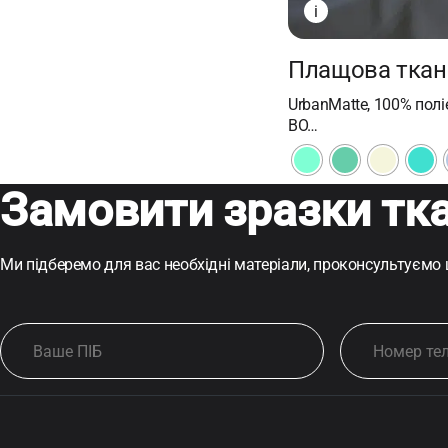
i
Плащова ткан
UrbanMatte, 100% поліе
ВО…
Замовити зразки тк
Ми підберемо для вас необхідні матеріали, проконсультуємо