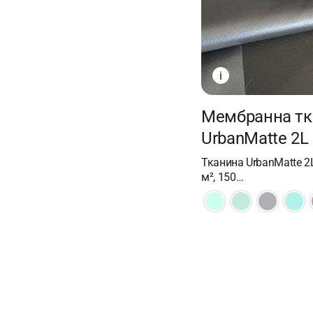
i
Мембранна тк
UrbanMatte 2L
Тканина UrbanMatte 2L
м², 150…