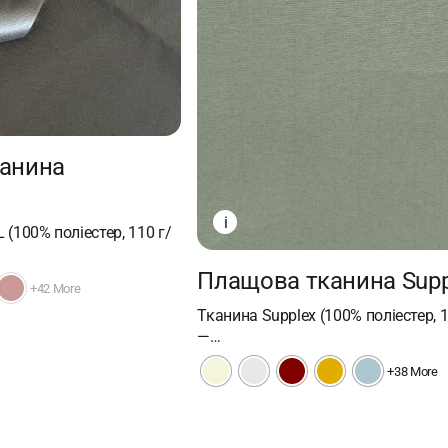
анина
i
 (100% поліестер, 110 г/
Плащова тканина Supp
+42 More
Тканина Supplex (100% поліестер, 1
—…
+38 More