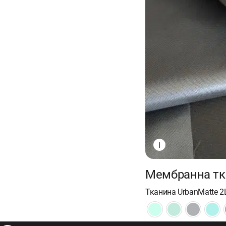
i
Мембранна тк
Тканина UrbanMatte 2L