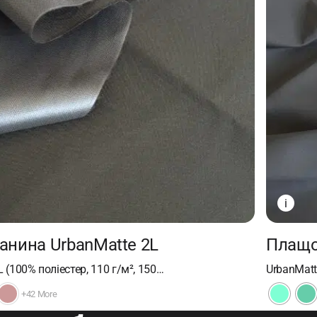
i
анина UrbanMatte 2L
Плащо
 (100% поліестер, 110 г/м², 150…
UrbanMatte
+42 More