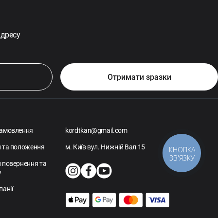
адресу
амовлення
kordtkan@gmail.com
 та положення
м. Київ вул. Нижній Вал 15
КНОПКА
ЗВ'ЯЗКУ
 повернення та
у
панії